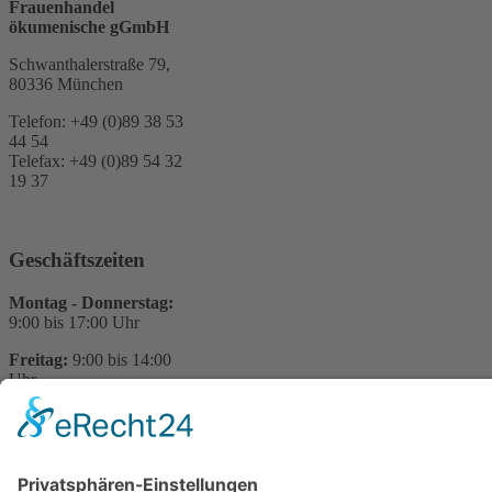
Frauenhandel
ökumenische gGmbH
Schwanthalerstraße 79,
80336 München
Telefon: +49 (0)89 38 53
44 54
Telefax: +49 (0)89 54 32
19 37
Geschäftszeiten
Montag - Donnerstag:
9:00 bis 17:00 Uhr
Freitag:
9:00 bis 14:00
Uhr
Sie haben Fragen?
Für Rückfragen zu
unserer Arbeit stehem