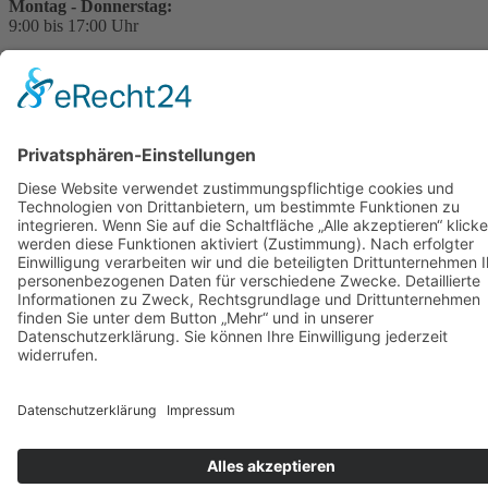
Montag - Donnerstag:
9:00 bis 17:00 Uhr
Freitag:
9:00 bis 14:00
Uhr
Sie haben Fragen?
Für Rückfragen zu
unserer Arbeit stehem
wir Ihnen gerne zur
Verfügung.
Bitte schreiben Sie uns
einfach eine E-Mail:
kontakt@stop-dem-
frauenhandel.de
© 2024 Stop dem Frauenhandel gGmbH