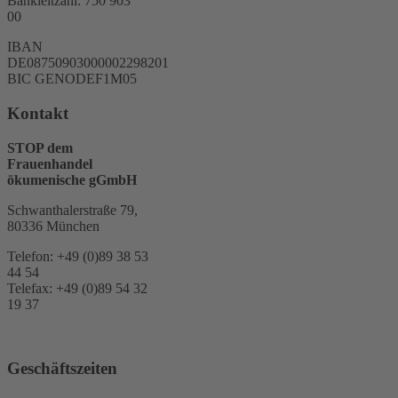
Bankleitzahl: 750 903
00
IBAN
DE08750903000002298201
BIC GENODEF1M05
Kontakt
STOP dem
Frauenhandel
ökumenische gGmbH
Schwanthalerstraße 79,
80336 München
Telefon: +49 (0)89 38 53
44 54
Telefax: +49 (0)89 54 32
19 37
Geschäftszeiten