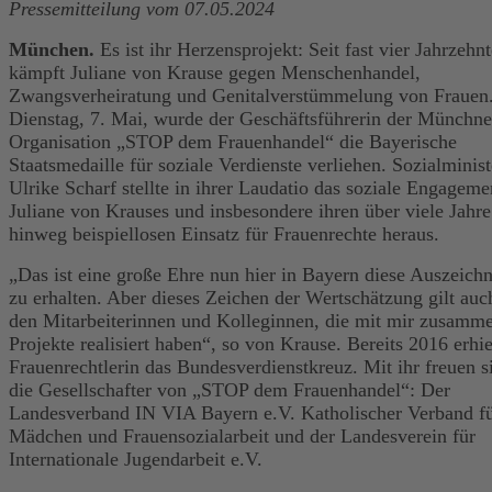
Pressemitteilung vom 07.05.2024
München.
Es ist ihr Herzensprojekt: Seit fast vier Jahrzehn
kämpft Juliane von Krause gegen Menschenhandel,
Zwangsverheiratung und Genitalverstümmelung von Fraue
Dienstag, 7. Mai, wurde der Geschäftsführerin der Münchne
Organisation „STOP dem Frauenhandel“ die Bayerische
Staatsmedaille für soziale Verdienste verliehen. Sozialminist
Ulrike Scharf stellte in ihrer Laudatio das soziale Engageme
Juliane von Krauses und insbesondere ihren über viele Jahre
hinweg beispiellosen Einsatz für Frauenrechte heraus.
„Das ist eine große Ehre nun hier in Bayern diese Auszeich
zu erhalten. Aber dieses Zeichen der Wertschätzung gilt auch
den Mitarbeiterinnen und Kolleginnen, die mit mir zusamme
Projekte realisiert haben“, so von Krause. Bereits 2016 erhie
Frauenrechtlerin das Bundesverdienstkreuz. Mit ihr freuen s
die Gesellschafter von „STOP dem Frauenhandel“: Der
Landesverband IN VIA Bayern e.V. Katholischer Verband f
Mädchen und Frauensozialarbeit und der Landesverein für
Internationale Jugendarbeit e.V.