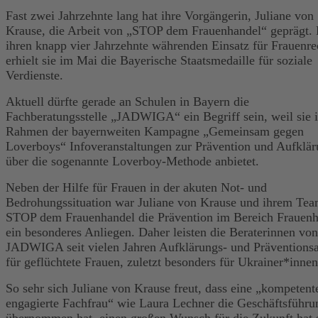
Fast zwei Jahrzehnte lang hat ihre Vorgängerin, Juliane von
Krause, die Arbeit von „STOP dem Frauenhandel“ geprägt. 
ihren knapp vier Jahrzehnte währenden Einsatz für Frauenre
erhielt sie im Mai die Bayerische Staatsmedaille für soziale
Verdienste.
Aktuell dürfte gerade an Schulen in Bayern die
Fachberatungsstelle „JADWIGA“ ein Begriff sein, weil sie 
Rahmen der bayernweiten Kampagne „Gemeinsam gegen
Loverboys“ Infoveranstaltungen zur Prävention und Aufklä
über die sogenannte Loverboy-Methode anbietet.
Neben der Hilfe für Frauen in der akuten Not- und
Bedrohungssituation war Juliane von Krause und ihrem Te
STOP dem Frauenhandel die Prävention im Bereich Frauenh
ein besonderes Anliegen. Daher leisten die Beraterinnen von
JADWIGA seit vielen Jahren Aufklärungs- und Präventionsa
für geflüchtete Frauen, zuletzt besonders für Ukrainer*innen
So sehr sich Juliane von Krause freut, dass eine „kompetent
engagierte Fachfrau“ wie Laura Lechner die Geschäftsführu
übernommen hat, einen großen Wunsch für die Zukunft hat s