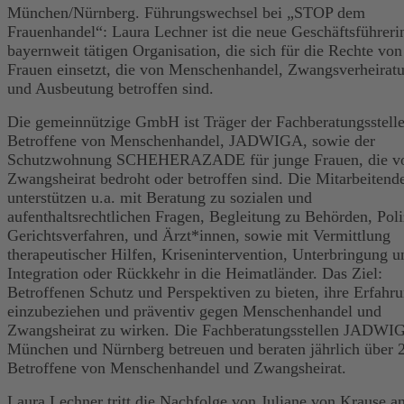
München/Nürnberg. Führungswechsel bei „STOP dem
Frauenhandel“: Laura Lechner ist die neue Geschäftsführeri
bayernweit tätigen Organisation, die sich für die Rechte von
Frauen einsetzt, die von Menschenhandel, Zwangsverheirat
und Ausbeutung betroffen sind.
Die gemeinnützige GmbH ist Träger der Fachberatungsstelle
Betroffene von Menschenhandel, JADWIGA, sowie der
Schutzwohnung SCHEHERAZADE für junge Frauen, die v
Zwangsheirat bedroht oder betroffen sind. Die Mitarbeitend
unterstützen u.a. mit Beratung zu sozialen und
aufenthaltsrechtlichen Fragen, Begleitung zu Behörden, Poli
Gerichtsverfahren, und Ärzt*innen, sowie mit Vermittlung
therapeutischer Hilfen, Krisenintervention, Unterbringung u
Integration oder Rückkehr in die Heimatländer. Das Ziel:
Betroffenen Schutz und Perspektiven zu bieten, ihre Erfahr
einzubeziehen und präventiv gegen Menschenhandel und
Zwangsheirat zu wirken. Die Fachberatungsstellen JADWI
München und Nürnberg betreuen und beraten jährlich über 
Betroffene von Menschenhandel und Zwangsheirat.
Laura Lechner tritt die Nachfolge von Juliane von Krause an