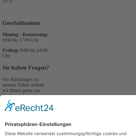
19 37
Geschäftszeiten
Montag - Donnerstag:
9:00 bis 17:00 Uhr
Freitag:
9:00 bis 14:00
Uhr
Sie haben Fragen?
Für Rückfragen zu
unserer Arbeit stehem
wir Ihnen gerne zur
Verfügung.
Bitte schreiben Sie uns
einfach eine E-Mail:
kontakt@stop-dem-
frauenhandel.de