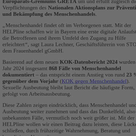
Europarats-Gremiums GRETA
um und erfüllt zugleich di
Verpflichtungen des
Nationalen Aktionsplans zur Prävent
und Bekämpfung des Menschenhandels
.
„
Menschenhandel findet oft im Verborgenen statt. Mit der
HELPline schaffen wir in Bayern eine erste digitale Anlaufst
die Betroffenen und ihrem Umfeld den Zugang zu Hilfe
erleichtert
“,
sagt Laura Lechner, Geschäftsführerin von ST
dem Frauenhandel gGmbH.
Basierend auf dem neuen
KOK-Datenbericht 2024
wurden
Jahr 2024 insgesamt
868 Fälle von Menschenhandel
dokumentiert
– das entspricht einem Anstieg von rund
23 
gegenüber dem Vorjahr
(
KOK gegen Menschenhandel
).
Sexuelle Ausbeutung bleibt laut Bericht die häufigste Form,
gefolgt von Arbeitsausbeutung.
Diese Zahlen zeigen eindrücklich, dass Menschenhandel un
Ausbeutung weiter zunehmen und dass das Dunkelfeld, also
unbekannten Fälle, vermutlich noch weit größer ist. Mit der
HELPline wollen wir einen Beitrag dazu leisten, diese Lück
schließen, durch frühzeitige Wahrnehmung, Beratung und